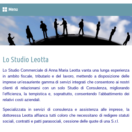
Menu
Lo Studio Leotta
Lo Studio Commerciale di Anna Maria Leotta vanta una lunga esperienza
in ambito fiscale, tributario e del lavoro, mettendo a disposizione delle
imprese un’esauriente gamma di servizi integrati che consentono ai nostri
clienti di relazionarsi con un solo Studio di Consulenza, migliorando
l’efficienza, la tempistica e, soprattutto, consentendo l’abbattimento dei
relativi costi aziendali.
Specializzata in servizi di consulenza e assistenza alle imprese, la
dottoressa Leotta affianca tutti coloro che necessitano di redigere statuti
sociali, contratti e patti parasociali, cessione delle quote di una S.r.l.